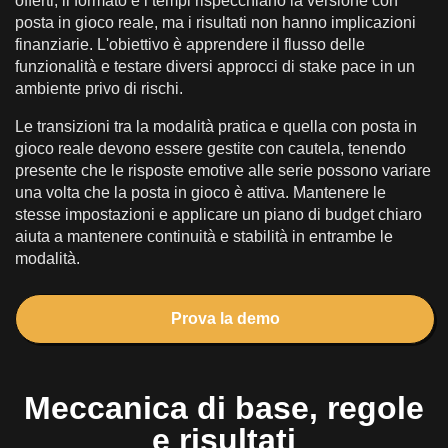
offerti, il formato e i tempi rispecchiano la versione con
posta in gioco reale, ma i risultati non hanno implicazioni
finanziarie. L'obiettivo è apprendere il flusso delle
funzionalità e testare diversi approcci di stake pace in un
ambiente privo di rischi.
Le transizioni tra la modalità pratica e quella con posta in
gioco reale devono essere gestite con cautela, tenendo
presente che le risposte emotive alle serie possono variare
una volta che la posta in gioco è attiva. Mantenere le
stesse impostazioni e applicare un piano di budget chiaro
aiuta a mantenere continuità e stabilità in entrambe le
modalità.
Prova la demo
Meccanica di base, regole
e risultati