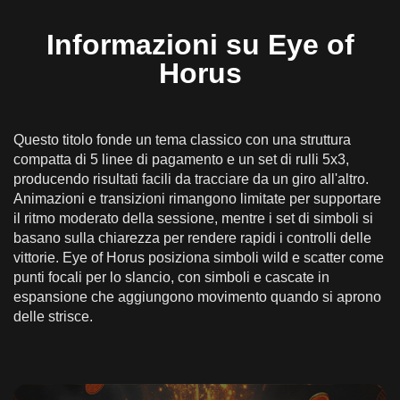
Come avvicinarsi responsabilmente all'Occhio di
Informazioni su Eye of
Horus
Horus
Giocare a Eye of Horus online con soldi veri in
Italia
Depositi, pagamenti e gioco responsabile in Italia
Questo titolo fonde un tema classico con una struttura
Versione mobile di Eye of Horus
compatta di 5 linee di pagamento e un set di rulli 5x3,
producendo risultati facili da tracciare da un giro all'altro.
Animazioni e transizioni rimangono limitate per supportare
il ritmo moderato della sessione, mentre i set di simboli si
basano sulla chiarezza per rendere rapidi i controlli delle
vittorie. Eye of Horus posiziona simboli wild e scatter come
punti focali per lo slancio, con simboli e cascate in
espansione che aggiungono movimento quando si aprono
delle strisce.