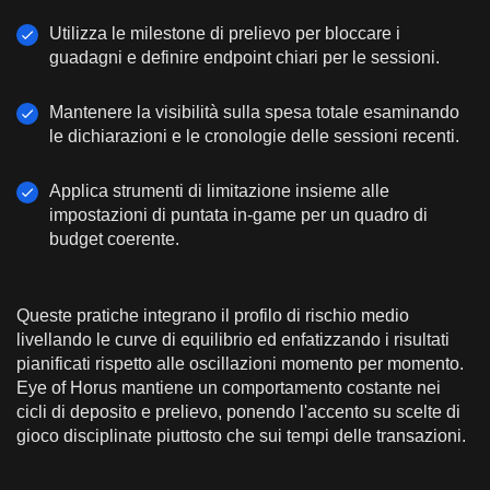
Utilizza le milestone di prelievo per bloccare i
guadagni e definire endpoint chiari per le sessioni.
Mantenere la visibilità sulla spesa totale esaminando
le dichiarazioni e le cronologie delle sessioni recenti.
Applica strumenti di limitazione insieme alle
impostazioni di puntata in-game per un quadro di
budget coerente.
Queste pratiche integrano il profilo di rischio medio
livellando le curve di equilibrio ed enfatizzando i risultati
pianificati rispetto alle oscillazioni momento per momento.
Eye of Horus mantiene un comportamento costante nei
cicli di deposito e prelievo, ponendo l'accento su scelte di
gioco disciplinate piuttosto che sui tempi delle transazioni.