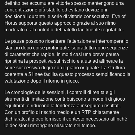
definito per accumulare vittorie spesso mantengono una
concentrazione più stabile ed evitano deviazioni
decisionali durante le serie di vittorie consecutive. Eye of
Horus supporta questo approccio grazie al suo ritmo
moderato e al controllo del paletto facilmente regolabile.
Le pause possono ricentrare l'attenzione e interrompere lo
slancio dopo corse prolungate, soprattutto dopo sequenze
di caratteristiche rapide. In molti casi una breve pausa
ripristina la prospettiva sul rischio e aiuta ad allineare la
serie successiva di giri con il piano originale. La struttura
coerente a 5 linee facilita questo processo semplificando la
valutazione dopo il ritorno in gioco.
Le cronologie delle sessioni, i controlli di realtà e gli
strumenti di limitazione contribuiscono a modelli di gioco
equilibrati e riducono la tendenza a inseguire i risultati.
Con un profilo di rischio medio e un RTP chiaramente
dichiarato, il gioco fornisce il contesto necessario affinché
le decisioni rimangano misurate nel tempo.