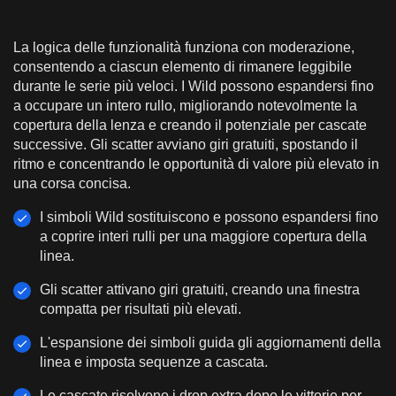
La logica delle funzionalità funziona con moderazione,
consentendo a ciascun elemento di rimanere leggibile
durante le serie più veloci. I Wild possono espandersi fino
a occupare un intero rullo, migliorando notevolmente la
copertura della lenza e creando il potenziale per cascate
successive. Gli scatter avviano giri gratuiti, spostando il
ritmo e concentrando le opportunità di valore più elevato in
una corsa concisa.
I simboli Wild sostituiscono e possono espandersi fino
a coprire interi rulli per una maggiore copertura della
linea.
Gli scatter attivano giri gratuiti, creando una finestra
compatta per risultati più elevati.
L'espansione dei simboli guida gli aggiornamenti della
linea e imposta sequenze a cascata.
Le cascate risolvono i drop extra dopo le vittorie per