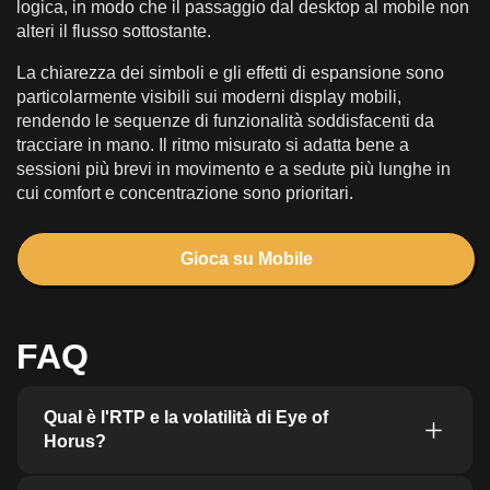
logica, in modo che il passaggio dal desktop al mobile non
alteri il flusso sottostante.
La chiarezza dei simboli e gli effetti di espansione sono
particolarmente visibili sui moderni display mobili,
rendendo le sequenze di funzionalità soddisfacenti da
tracciare in mano. Il ritmo misurato si adatta bene a
sessioni più brevi in movimento e a sedute più lunghe in
cui comfort e concentrazione sono prioritari.
Gioca su Mobile
FAQ
Qual è l'RTP e la volatilità di Eye of
Horus?