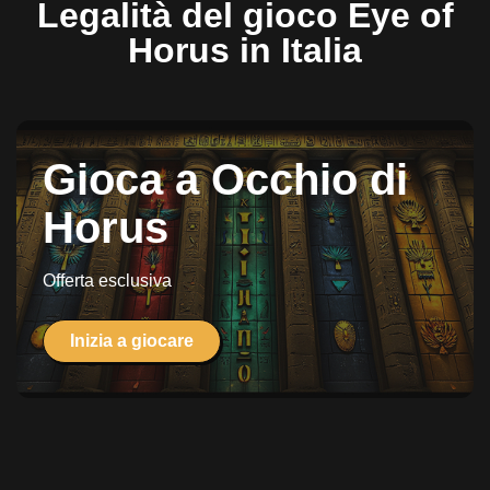
Legalità del gioco Eye of
Horus in Italia
Gioca a Occhio di
Horus
Offerta esclusiva
Inizia a giocare