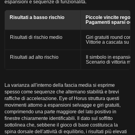
espansioni e sequenze di funzionalità.
Risultati a basso rischio
Piccole vincite regola
Pagamenti sparsi occ
Risultati di rischio medio
Giri gratuiti round con
Vittorie a cascata su p
Risultati ad alto rischio
Il simbolo in espansione
Scenario di vittoria m
La varianza all'interno della fascia media si esprime
spesso come sequenze che alternano stabilità e brevi
raffiche di accelerazione. Eye of Horus struttura questi
movimenti attorno a espansioni selvagge e giri gratuiti,
comprimendo una parte maggiore del lato positivo in
finestre chiaramente identificabili. Il dato sul soffitto
sottolinea che, sebbene il gioco di base costituisca la
spina dorsale dell'attività di equilibrio, i risultati più elevati