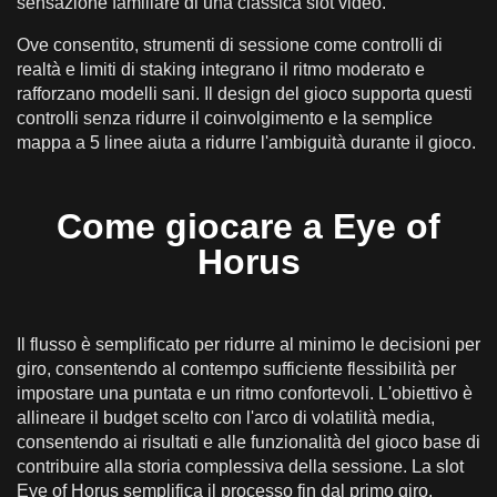
sensazione familiare di una classica slot video.
Ove consentito, strumenti di sessione come controlli di
realtà e limiti di staking integrano il ritmo moderato e
rafforzano modelli sani. Il design del gioco supporta questi
controlli senza ridurre il coinvolgimento e la semplice
mappa a 5 linee aiuta a ridurre l'ambiguità durante il gioco.
Come giocare a Eye of
Horus
Il flusso è semplificato per ridurre al minimo le decisioni per
giro, consentendo al contempo sufficiente flessibilità per
impostare una puntata e un ritmo confortevoli. L'obiettivo è
allineare il budget scelto con l'arco di volatilità media,
consentendo ai risultati e alle funzionalità del gioco base di
contribuire alla storia complessiva della sessione. La slot
Eye of Horus semplifica il processo fin dal primo giro.