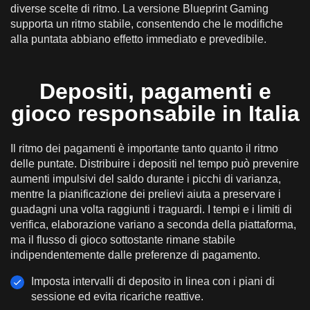
diverse scelte di ritmo. La versione Blueprint Gaming
supporta un ritmo stabile, consentendo che le modifiche
alla puntata abbiano effetto immediato e prevedibile.
Depositi, pagamenti e
gioco responsabile in Italia
Il ritmo dei pagamenti è importante tanto quanto il ritmo
delle puntate. Distribuire i depositi nel tempo può prevenire
aumenti impulsivi del saldo durante i picchi di varianza,
mentre la pianificazione dei prelievi aiuta a preservare i
guadagni una volta raggiunti i traguardi. I tempi e i limiti di
verifica, elaborazione variano a seconda della piattaforma,
ma il flusso di gioco sottostante rimane stabile
indipendentemente dalle preferenze di pagamento.
Imposta intervalli di deposito in linea con i piani di
sessione ed evita ricariche reattive.